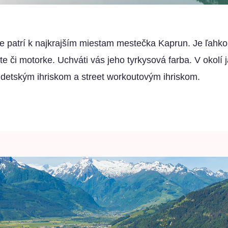
patrí k najkrajším miestam mestečka Kaprun. Je ľahko
ute či motorke. Uchváti vás jeho tyrkysová farba. V okolí
s detským ihriskom a street workoutovým ihriskom.