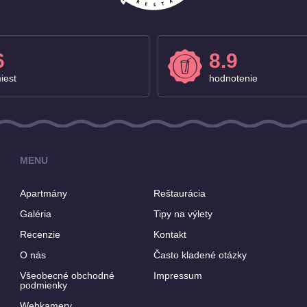
6
8.9
iest
hodnotenie
MENU
Apartmány
Reštaurácia
Galéria
Tipy na výlety
Recenzie
Kontakt
O nás
Často kladené otázky
Všeobecné obchodné
Impressum
podmienky
Webkamery