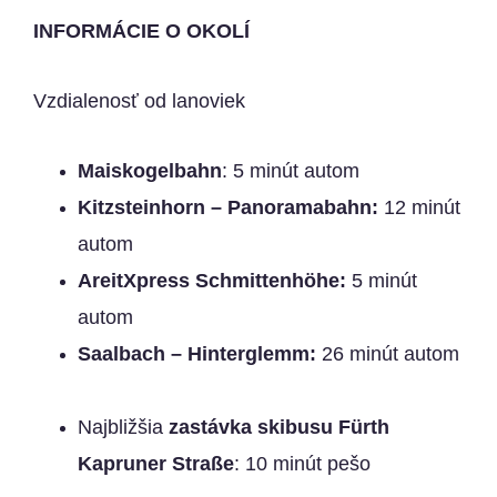
INFORMÁCIE O OKOLÍ
Vzdialenosť od lanoviek
Maiskogelbahn
: 5 minút autom
Kitzsteinhorn – Panoramabahn:
12 minút
autom
AreitXpress Schmittenhöhe:
5 minút
autom
Saalbach – Hinterglemm:
26 minút autom
Najbližšia
zastávka skibusu
Fürth
Kapruner Straße
: 10 minút pešo