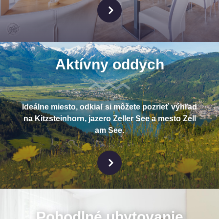
Aktívny oddych
Ideálne miesto, odkiaľ si môžete pozrieť výhľad
na Kitzsteinhorn, jazero Zeller See a mesto Zell
am See.
Pohodlné ubytovanie