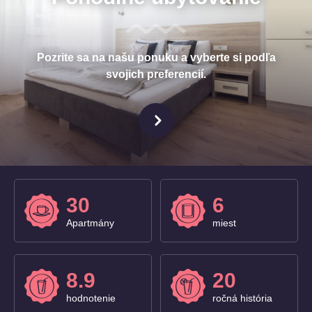
Pozrite sa na našu ponuku a vyberte si podľa
svojich preferencií.
30
6
Apartmány
miest
8.9
20
hodnotenie
ročná história