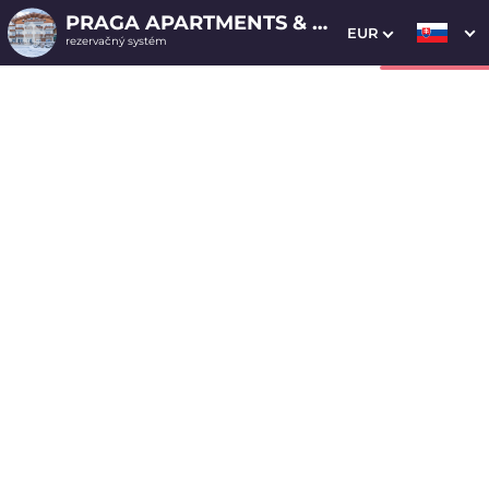
PRAGA APARTMENTS & RESTAURANT
EUR
rezervačný systém
1. Výber pobytu
2. Doplnkové služby
3. Vaše údaje
2-spálňový apartmán 40
Dátum príchodu
Dátum odchodu
Prosím vyberte
Prosím vyberte