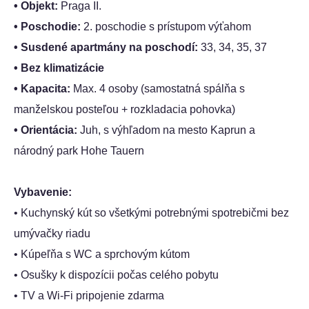
• Objekt:
Praga II.
• Poschodie:
2. poschodie s prístupom výťahom
• Susdené apartmány na poschodí:
33, 34, 35, 37
• Bez klimatizácie
• Kapacita:
Max. 4 osoby (samostatná spálňa s
manželskou posteľou + rozkladacia pohovka)
• Orientácia:
Juh, s výhľadom na mesto Kaprun a
národný park Hohe Tauern
Vybavenie:
• Kuchynský kút so všetkými potrebnými spotrebičmi bez
umývačky riadu
• Kúpeľňa s WC a sprchovým kútom
• Osušky k dispozícii počas celého pobytu
• TV a Wi-Fi pripojenie zdarma