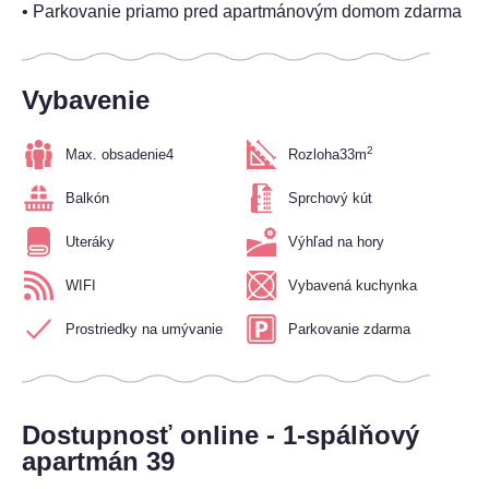
• Parkovanie priamo pred apartmánovým domom zdarma
Vybavenie
2
Max. obsadenie
4
Rozloha
33m
Balkón
Sprchový kút
Uteráky
Výhľad na hory
WIFI
Vybavená kuchynka
Prostriedky na umývanie
Parkovanie zdarma
Dostupnosť online - 1-spálňový
apartmán 39