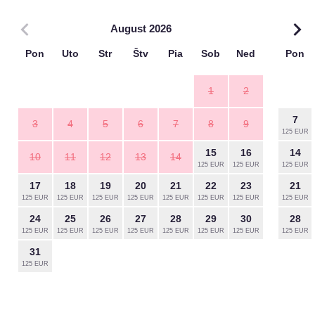
August 2026
Pon
Uto
Str
Štv
Pia
Sob
Ned
Pon
1
2
7
3
4
5
6
7
8
9
125 EUR
15
16
14
10
11
12
13
14
125 EUR
125 EUR
125 EUR
17
18
19
20
21
22
23
21
125 EUR
125 EUR
125 EUR
125 EUR
125 EUR
125 EUR
125 EUR
125 EUR
24
25
26
27
28
29
30
28
125 EUR
125 EUR
125 EUR
125 EUR
125 EUR
125 EUR
125 EUR
125 EUR
31
125 EUR