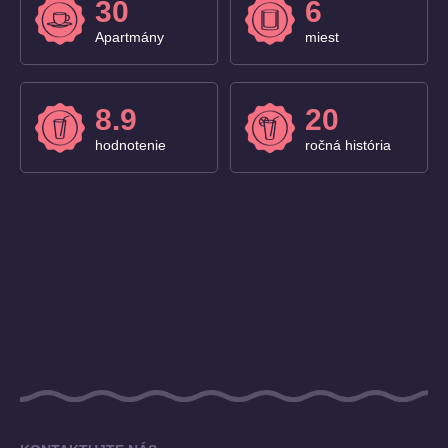
30
6
Apartmány
miest
8.9
20
hodnotenie
ročná história