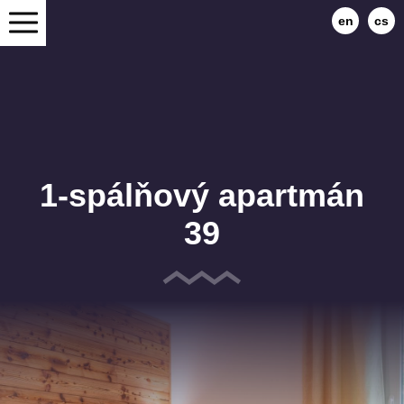
en
cs
1-spálňový apartmán
39