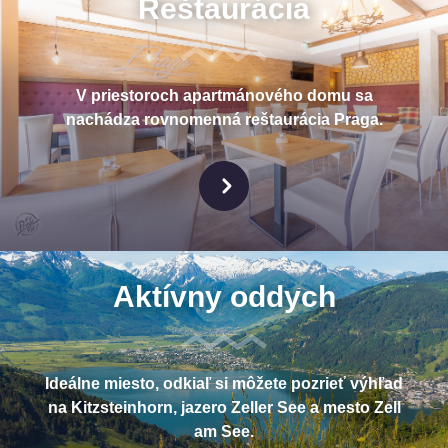
Reštaurácia
V priestoroch apartmánového domu sa
nachádza rovnomenná reštaurácia Praga.
Aktívny oddych
Ideálne miesto, odkiaľ si môžete pozrieť výhľad
na Kitzsteinhorn, jazero Zeller See a mesto Zell
am See.