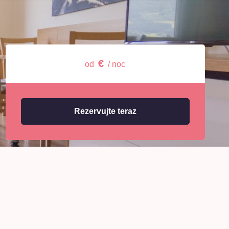
€
od
/ noc
Rezervujte teraz