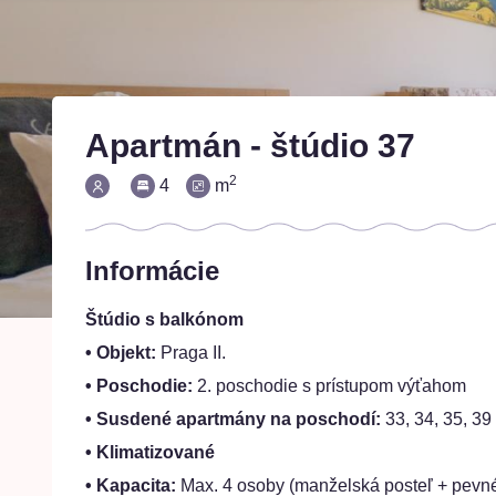
Apartmán - štúdio 37
2
4
m
Informácie
Štúdio s balkónom
• Objekt:
Praga II.
• Poschodie:
2. poschodie s prístupom výťahom
• Susdené apartmány na poschodí:
33, 34, 35, 39
• Klimatizované
• Kapacita:
Max. 4 osoby (manželská posteľ + pevné 