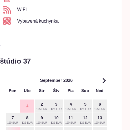
WIFI
Vybavená kuchynka
štúdio 37
September 2026
Pon
Uto
Str
Štv
Pia
Sob
Ned
Pon
2
3
4
5
6
1
125 EUR
125 EUR
125 EUR
125 EUR
125 EUR
7
8
9
10
11
12
13
5
125 EUR
125 EUR
125 EUR
125 EUR
125 EUR
125 EUR
125 EUR
144 EUR