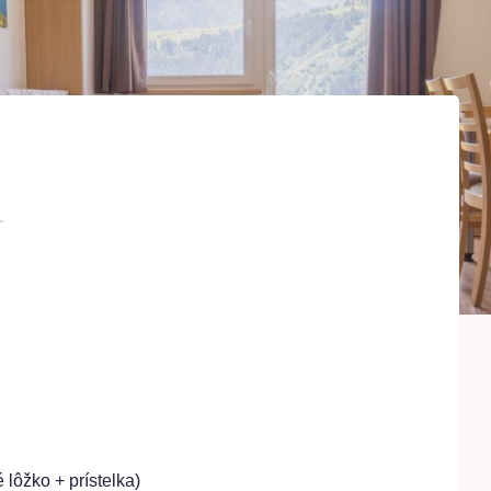
lôžko + prístelka)