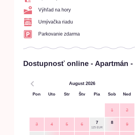
Výhľad na hory
Umývačka riadu
Parkovanie zdarma
Dostupnosť online - Apartmán - 
August 2026
Pon
Uto
Str
Štv
Pia
Sob
Ned
1
2
7
8
3
4
5
6
9
125 EUR