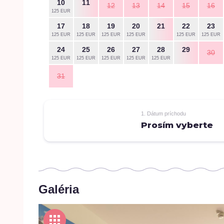
10
11
12
13
14
15
16
125 EUR
17
18
19
20
21
22
23
125 EUR
125 EUR
125 EUR
125 EUR
125 EUR
125 EUR
24
25
26
27
28
29
30
125 EUR
125 EUR
125 EUR
125 EUR
125 EUR
31
1. Dátum príchodu
Prosím vyberte
Galéria