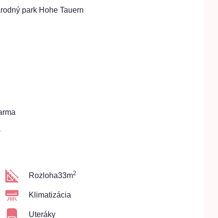
árodný park Hohe Tauern
arma
2
Rozloha
33m
Klimatizácia
Uteráky