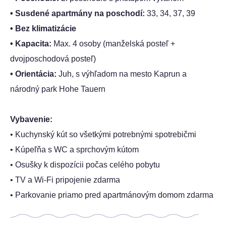
• Susdené apartmány na poschodí:
33, 34, 37, 39
• Bez klimatizácie
• Kapacita:
Max. 4 osoby (manželská posteľ +
dvojposchodová posteľ)
• Orientácia:
Juh, s výhľadom na mesto Kaprun a
národný park Hohe Tauern
Vybavenie:
• Kuchynský kút so všetkými potrebnými spotrebičmi
• Kúpeľňa s WC a sprchovým kútom
• Osušky k dispozícii počas celého pobytu
• TV a Wi-Fi pripojenie zdarma
• Parkovanie priamo pred apartmánovým domom zdarma