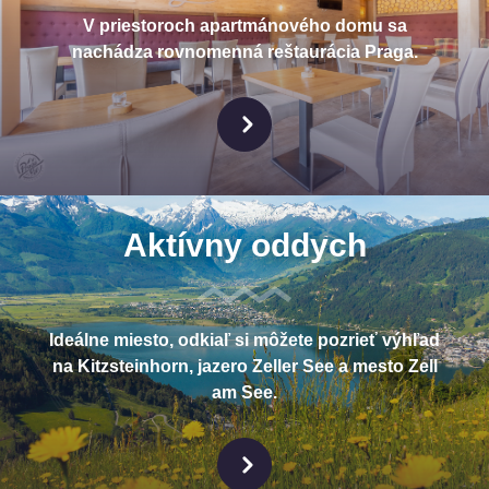
V priestoroch apartmánového domu sa
nachádza rovnomenná reštaurácia Praga.
Aktívny oddych
Ideálne miesto, odkiaľ si môžete pozrieť výhľad
na Kitzsteinhorn, jazero Zeller See a mesto Zell
am See.