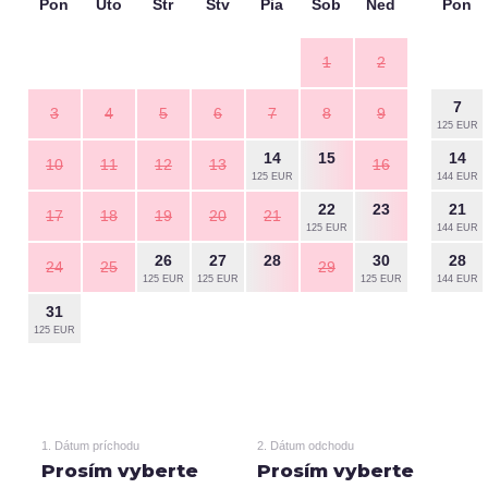
Pon
Uto
Str
Štv
Pia
Sob
Ned
Pon
1
2
7
3
4
5
6
7
8
9
125 EUR
14
15
14
10
11
12
13
16
125 EUR
144 EUR
22
23
21
17
18
19
20
21
125 EUR
144 EUR
26
27
28
30
28
24
25
29
125 EUR
125 EUR
125 EUR
144 EUR
31
125 EUR
1. Dátum príchodu
2. Dátum odchodu
Prosím vyberte
Prosím vyberte