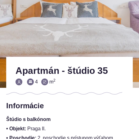
Apartmán - štúdio 35
2
4
m
Informácie
Štúdio s balkónom
• Objekt:
Praga II.
• Poschodie:
2. poschodie s prístupom výťahom