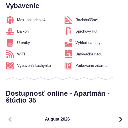
Vybavenie
2
Max. obsadenie
4
Rozloha
33m
Balkón
Sprchový kút
Uteráky
Výhľad na hory
WIFI
Umývačka riadu
Vybavená kuchynka
Parkovanie zdarma
Dostupnosť online - Apartmán -
štúdio 35
August 2026