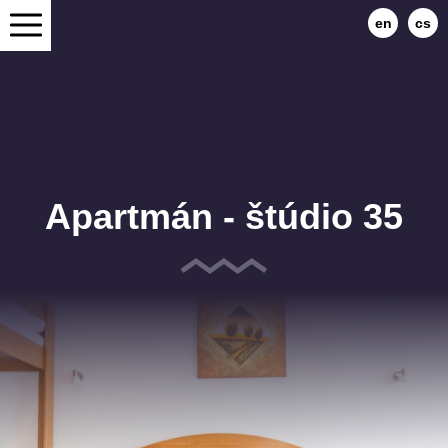
en
cs
Apartmán - štúdio 35