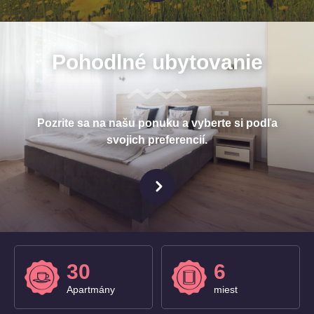
Pohodlné ubytovanie
Pozrite sa na našu ponuku a vyberte si podľa
svojich preferencií.
30
6
Apartmány
miest